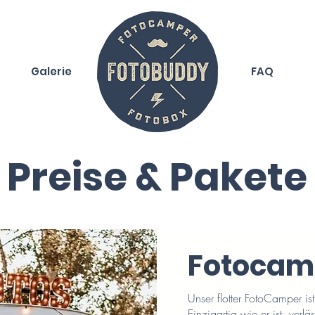
Galerie
Home
FAQ
Preise & Pakete
Fotocam
Unser flotter FotoCamper ist
Einzigartig wie er ist, verlä