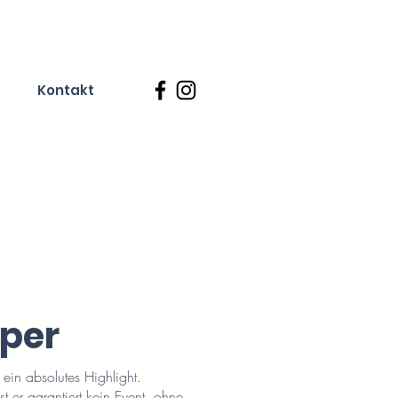
Kontakt
per
 ein absolutes Highlight.
sst er garantiert kein Event, ohne