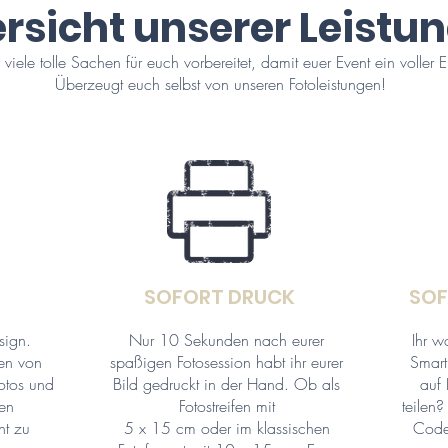
rsicht unserer Leistu
iele tolle Sachen für euch vorbereitet, damit euer Event ein voller E
Überzeugt euch selbst von unseren Fotoleistungen!
SOFORT DRUCK
SO
esign.
Nur 10 Sekunden nach eurer
Ihr w
ten von
spaßigen Fotosession habt ihr eurer
Smart
Fotos und
Bild gedruckt in der Hand. Ob als
auf
ten
Fotostreifen mit
teilen
ht zu
5 x 15 cm oder im klassischen
Code