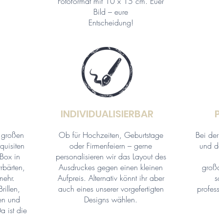
Fotoformat mit 10 x 15 cm. Euer
Bild – eure
Entscheidung!
INDIVIDUALISIERBAR
r großen
Ob für Hochzeiten, Geburtstage
Bei der
quisiten
oder Firmenfeiern – gerne
und d
Box in
personalisieren wir das Layout des
rbärten,
Ausdruckes gegen einen kleinen
großa
mehr.
Aufpreis. Alternativ könnt ihr aber
s
rillen,
auch eines unserer vorgefertigten
profes
ten und
Designs wählen.
a ist die