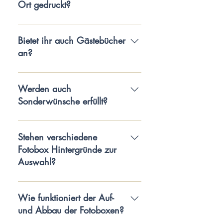
können! 🙂
Ort gedruckt?
Unser Profi-Drucker spuckt die Fotos
in Spitzengeschwindigkeit aus. Wir
Bietet ihr auch Gästebücher
bieten aber auch Pakete ohne
an?
Sofortdruck an. Du hast also die
Wahl!
Ja! Unser Audio-Gästebuch ist die
perfekte Ergänzung zur Fotobox.
Werden auch
Sonderwünsche erfüllt?
Gerne personalisieren wir euer
Angebot basierend auf Location,
Stehen verschiedene
Motto, Deko und sonstige
Fotobox Hintergründe zur
Sonderwünsche.
Auswahl?
Ja, es stehen 6 unterschiedliche
Motive zur Auswahl.
Wie funktioniert der Auf-
und Abbau der Fotoboxen?