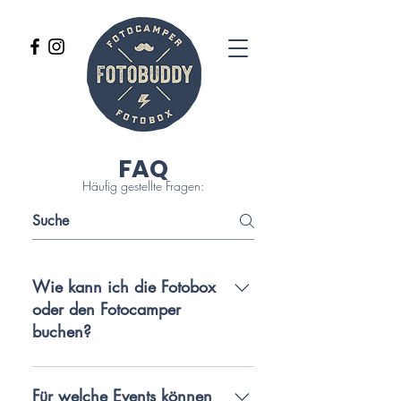
FAQ
Häufig gestellte Fragen:
Wie kann ich die Fotobox
oder den Fotocamper
buchen?
Eure Anfragen nehmen wir gerne per
E-Mail, Telefon oder Social Media
Für welche Events können